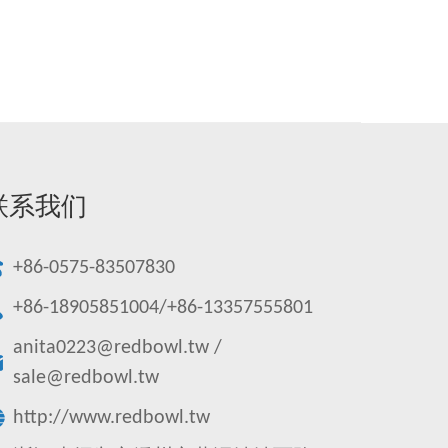
联系我们
+86-0575-83507830
+86-18905851004/+86-13357555801
anita0223@redbowl.tw
/
sale@redbowl.tw
http://www.redbowl.tw