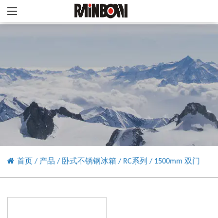
首页
/
产品
/
卧式不锈钢冰箱
/
RC系列
/
1500mm 双门